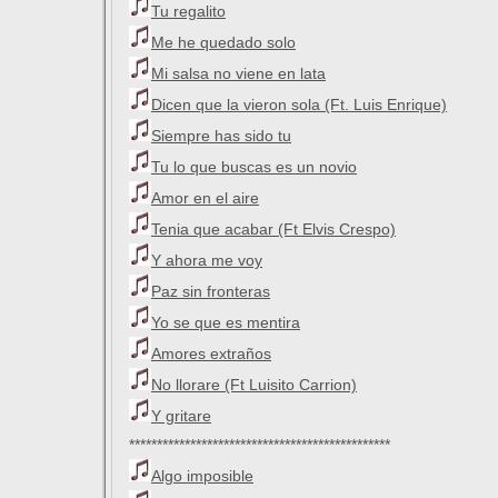
Tu regalito
Me he quedado solo
Mi salsa no viene en lata
Dicen que la vieron sola (Ft. Luis Enrique)
Siempre has sido tu
Tu lo que buscas es un novio
Amor en el aire
Tenia que acabar (Ft Elvis Crespo)
Y ahora me voy
Paz sin fronteras
Yo se que es mentira
Amores extraños
No llorare (Ft Luisito Carrion)
Y gritare
***********************************************
Algo imposible