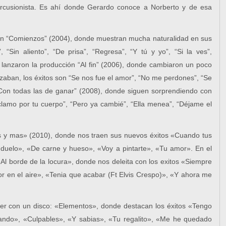
rcusionista. Es ahí donde Gerardo conoce a Norberto y de esa
ón “Comienzos” (2004), donde muestran mucha naturalidad en sus
 “Sin aliento”, “De prisa”, “Regresa”, “Y tú y yo”, “Si la ves”,
 lanzaron la producción “Al fin” (2006), donde cambiaron un poco
izaban, los éxitos son “Se nos fue el amor”, “No me perdones”, “Se
Con todas las de ganar” (2008), donde siguen sorprendiendo con
Reclamo por tu cuerpo”, “Pero ya cambié”, “Ella menea”, “Déjame el
 y mas» (2010), donde nos traen sus nuevos éxitos «Cuando tus
, duelo», «De carne y hueso», «Voy a pintarte», «Tu amor». En el
l borde de la locura», donde nos deleita con los exitos «Siempre
r en el aire», «Tenia que acabar (Ft Elvis Crespo)», «Y ahora me
er con un disco: «Elementos», donde destacan los éxitos «Tengo
ando», «Culpables», «Y sabias», «Tu regalito», «Me he quedado