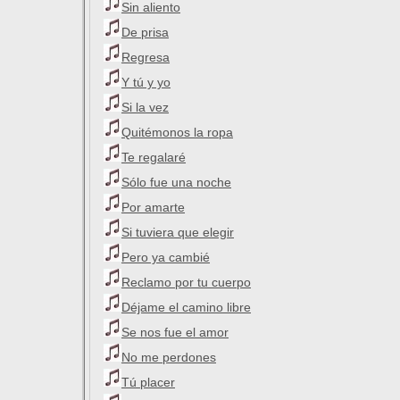
Sin aliento
De prisa
Regresa
Y tú y yo
Si la vez
Quitémonos la ropa
Te regalaré
Sólo fue una noche
Por amarte
Si tuviera que elegir
Pero ya cambié
Reclamo por tu cuerpo
Déjame el camino libre
Se nos fue el amor
No me perdones
Tú placer