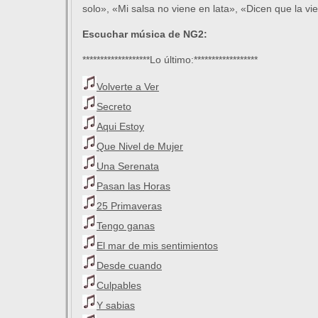
solo», «Mi salsa no viene en lata», «Dicen que la vie
Escuchar música de NG2:
*******************Lo último:******************
Volverte a Ver
Secreto
Aqui Estoy
Que Nivel de Mujer
Una Serenata
Pasan las Horas
25 Primaveras
Tengo ganas
El mar de mis sentimientos
Desde cuando
Culpables
Y sabias