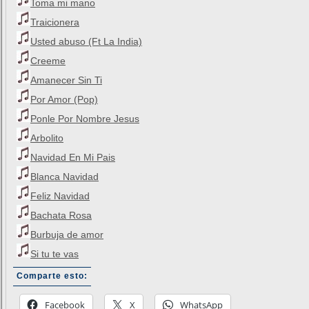
Toma mi mano
Traicionera
Usted abuso (Ft La India)
Creeme
Amanecer Sin Ti
Por Amor (Pop)
Ponle Por Nombre Jesus
Arbolito
Navidad En Mi Pais
Blanca Navidad
Feliz Navidad
Bachata Rosa
Burbuja de amor
Si tu te vas
Comparte esto:
Facebook
X
WhatsApp