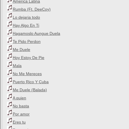
America Latina
Rumba (Ft. DeeCoy)
Lo dejaria todo
Hay Algo En Ti
Hagamoslo Aungue Duela
Te Pido Perdon
Me Duele
Hoy Estoy De Pie
Mala
No Me Mereces
Puerto Rico Y Cuba
Me Duele (Balada)
A quien
No basta
Por amor
Eres tu