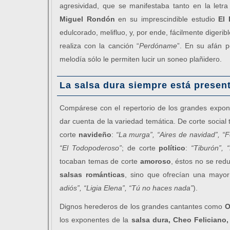
agresividad, que se manifestaba tanto en la let
Miguel Rondón
en su imprescindible estudio
El 
edulcorado, melifluo, y, por ende, fácilmente digeri
realiza con la canción “
Perdóname
”. En su afán 
melodía sólo le permiten lucir un soneo plañidero.
La salsa dura siempre está presen
Compárese con el repertorio de los grandes expo
dar cuenta de la variedad temática. De corte socia
corte
navideño
:
“La murga”,
“Aires de navidad”, “F
“El Todopoderoso”
; de corte
político
:
“Tiburón”, 
tocaban temas de corte
amoroso
, éstos no se red
salsas románticas
, sino que ofrecían una mayor
adiós”, “Ligia Elena”, “Tú no haces nada”
).
Dignos herederos de los grandes cantantes como
O
los exponentes de la
salsa dura,
Cheo Feliciano,