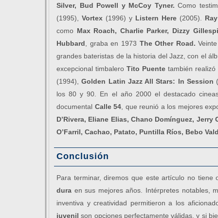
Silver, Bud Powell y McCoy Tyner.
Como testimo
(1995),
Vortex
(1996) y
Listern Here
(2005).
Ray
como
Max Roach, Charlie Parker, Dizzy Gille
Hubbard
, graba en 1973
The
Other Road.
Veinte
grandes bateristas de la historia del Jazz, con el á
excepcional timbalero
Tito Puente
también realizó
(1994),
Golden Latin Jazz All Stars: In Session
(
los 80 y 90. En el año 2000 el destacado cinea
documental
Calle 54
, que reunió a los mejores exp
D’Rivera, Eliane Elias, Chano Domínguez, Jerry 
O’Farril, Cachao, Patato, Puntilla Ríos, Bebo Val
Conclusión
Para terminar, diremos que este artículo no tiene
dura
en sus mejores años. Intérpretes notables, mú
inventiva y creatividad permitieron a los aficio
juvenil
son opciones perfectamente válidas, y si b