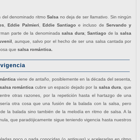
as del denominado ritmo
Salsa
no deja de ser llamativo. Sin ningún
es
,
Eddie Palmieri
,
Eddie Santiago
e incluso de
Servando y
rman parte de la denominada
salsa dura
;
Santiago
de la
salsa
uvenil
, aunque, salvo por el hecho de ser una salsa cantada por
 cosa que
salsa romántica.
 vigencia
mántica
viene de antaño, posiblemente en la década del sesenta,
salsa romántica
cubre un espacio dejado por la
salsa dura
, que
entre otras razones, por la repetición hasta el hartazgo de una
ería otra cosa que una fusión de la balada con la salsa, pero
 de la balada sino también de la melodía en ritmo de salsa. A la
mula, que paradójicamente sigue teniendo vigencia hasta nuestros
aladas poco o nada conocidas (o antiguas) y acelerarlas en ritmo