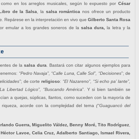
ra como en los arreglos musicales, según lo expuesto por
César
Libro de la Salsa
, la
salsa romántica
nos ofrece un producto
ble. Repárese en la interpretación en vivo que
Gilberto Santa Rosa
por emular a los grandes soneros de la
salsa dura,
la letra y la
te
nentes de la
salsa dura
. Bastará con citar algunos ejemplos para
l tenemos:
“Pedro Navaja”, “Calle Luna, Calle Sol”, “Decisiones
”; de
elicidades”
; de corte
religioso
:
“El Nazareno”, “Si echo pa’ lante”,
“La Libertad Lógico”, “Buscando América
”. Y si bien también se
ucían a quejas, súplicas, llantos, como suceden con la mayoría de
 riqueza, acorde con la complejidad del tema
(“Guaguancó del
rlando Guerra, Miguelito Váldez, Benny Moré, Tito Rodríguez
,
 Héctor Lavoe, Celia Cruz, Adalberto Santiago, Ismael Rivera,