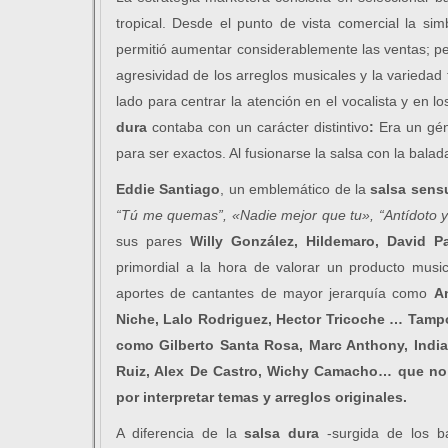
tropical. Desde el punto de vista comercial la sim
permitió aumentar considerablemente las ventas; per
agresividad de los arreglos musicales y la varieda
lado para centrar la atención en el vocalista y en 
dura
contaba con un carácter distintivo
:
Era un gén
para ser exactos. Al fusionarse la salsa con la balad
Eddie Santiago
, un emblemático de la
salsa sens
“Tú me quemas”, «Nadie mejor que tu», “Antídoto y
sus pares
Willy González, Hildemaro, David P
primordial a la hora de valorar un producto musi
aportes de cantantes de mayor jerarquía como
A
Niche, Lalo Rodriguez, Hector Tricoche …
Tampo
como
Gilberto Santa Rosa, Marc Anthony, India
Ruiz, Alex De Castro, Wichy Camacho…
que no
por interpretar temas y arreglos originales.
A diferencia de la
salsa dura
-surgida de los ba