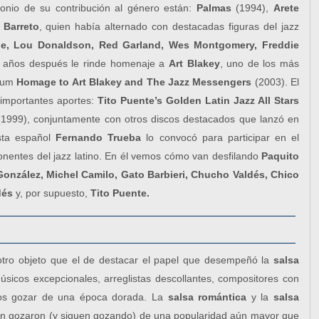
nio de su contribución al género están:
Palmas
(1994),
Arete
 Barreto
, quien había alternado con destacadas figuras del jazz
spie, Lou Donaldson, Red Garland, Wes Montgomery, Freddie
 años después le rinde homenaje a
Art Blakey
, uno de los más
lbum
Homage to Art Blakey and The Jazz Messengers
(2003). El
 importantes aportes:
Tito Puente’s Golden Latin Jazz All Stars
1999), conjuntamente con otros discos destacados que lanzó en
sta español
Fernando Trueba
lo convocó para participar en el
onentes del jazz latino. En él vemos cómo van desfilando
Paquito
González, Michel Camilo, Gato Barbieri, Chucho Valdés, Chico
dés
y, por supuesto,
Tito Puente.
 otro objeto que el de destacar el papel que desempeñó la
salsa
sicos excepcionales, arreglistas descollantes, compositores con
nados gozar de una época dorada. La
salsa romántica
y la
salsa
ien gozaron (y siguen gozando) de una popularidad aún mayor que