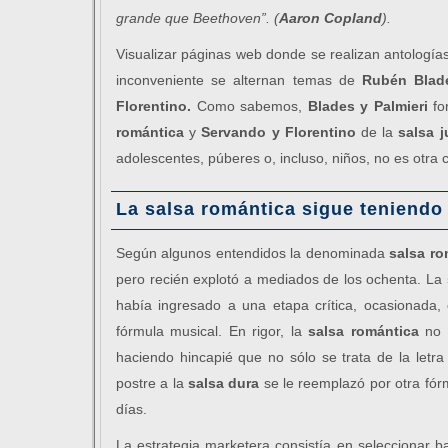
grande que Beethoven”. (
Aaron Copland
).
Visualizar páginas web donde se realizan antologí
inconveniente se alternan temas de
Rubén Blad
Florentino.
Como sabemos,
Blades y Palmieri
fo
romántica
y
Servando y Florentino
de la
salsa j
adolescentes, púberes o, incluso, niños, no es otra
La salsa romántica sigue teniendo
Según algunos entendidos la denominada
salsa ro
pero recién explotó a mediados de los ochenta. La
había ingresado a una etapa crítica, ocasionada, 
fórmula musical. En rigor, la
salsa romántica
no s
haciendo hincapié que no sólo se trata de la letra
postre a la
salsa dura
se le reemplazó por otra fór
días.
La estrategia marketera consistía en seleccionar b