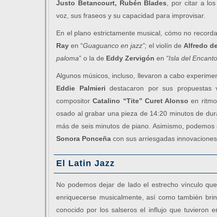
Justo Betancourt, Rubén Blades
, por citar a lo
voz, sus fraseos y su capacidad para improvisar.
En el plano estrictamente musical, cómo no recorda
Ray
en “
Guaguanco en jazz”;
el violín de
Alfredo d
paloma
” o la de
Eddy Zervigón
en
“Isla del Encant
Algunos músicos, incluso, llevaron a cabo experime
Eddie Palmieri
destacaron por sus propuestas 
compositor
Catalino “Tite” Curet Alonso
en ritmo
osado al grabar una pieza de 14:20 minutos de du
más de seis minutos de piano. Asimismo, podemos c
Sonora Ponceña
con sus arriesgadas innovaciones
El Latin Jazz
No podemos dejar de lado el estrecho vínculo que h
enriquecerse musicalmente, así como también bri
conocido por los salseros el influjo que tuvieron 