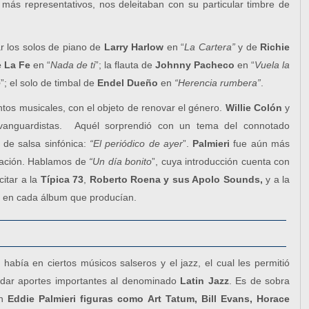
s más representativos, nos deleitaban con su particular timbre de
r los solos de piano de
Larry Harlow
en “
La Cartera”
y de
Richie
e La Fe
en “
Nada de ti
”; la flauta de
Johnny Pacheco
en “
Vuela la
o
”; el solo de timbal de
Endel Dueño
en
“Herencia rumbera”
.
ntos musicales, con el objeto de renovar el género.
Willie Colón
y
vanguardistas. Aquél sorprendió con un tema del connotado
 de salsa sinfónica:
“El periódico de ayer
”.
Palmieri
fue aún más
ración. Hablamos de
“Un día bonito
”, cuya introducción cuenta con
itar a la
Típica 73
,
Roberto Roena y sus Apolo Sounds,
y a la
 en cada álbum que producían.
abía en ciertos músicos salseros y el jazz, el cual les permitió
ndar aportes importantes al denominado
Latin Jazz
. Es de sobra
en
Eddie Palmieri
figuras como
Art Tatum, Bill Evans, Horace