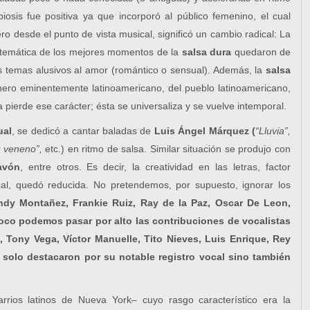
biosis fue positiva ya que incorporó al público femenino, el cual
o desde el punto de vista musical, significó un cambio radical: La
d temática de los mejores momentos de la
salsa dura
quedaron de
los temas alusivos al amor (romántico o sensual). Además, la
salsa
ero eminentemente latinoamericano, del pueblo latinoamericano,
a pierde ese carácter; ésta se universaliza y se vuelve intemporal.
ual
, se dedicó a cantar baladas de
Luis Ángel
Márquez (
“Lluvia”,
 veneno”,
etc.) en ritmo de salsa. Similar situación se produjo con
avón
, entre otros. Es decir, la creatividad en las letras, factor
cal, quedó reducida. No pretendemos, por supuesto, ignorar los
ndy Montañez, Frankie Ruiz, Ray de la Paz, Oscar De Leon,
co podemos pasar por alto las contribuciones de vocalistas
, Tony Vega, Víctor Manuelle, Tito Nieves, Luis Enrique,
Rey
 solo destacaron por su notable registro vocal sino también
rrios latinos de Nueva York– cuyo rasgo característico era la